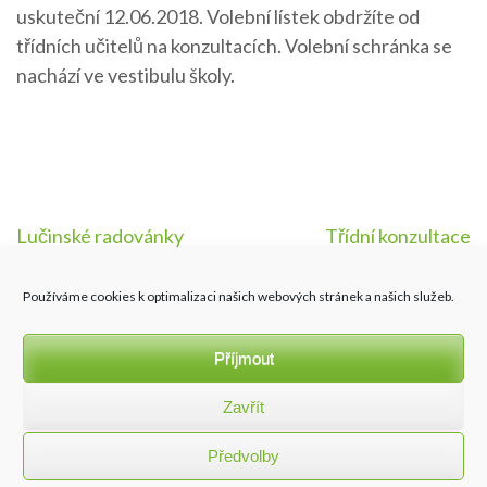
uskuteční 12.06.2018. Volební lístek obdržíte od
třídních učitelů na konzultacích. Volební schránka se
nachází ve vestibulu školy.
Navigace
Lučinské radovánky
Třídní konzultace
pro
Používáme cookies k optimalizaci našich webových stránek a našich služeb.
příspěvek
Příjmout
Zavřít
Všechna práva vyhrazena ZŠ a MŠ Lučina (www.zs-lucina.cz) |
Předvolby
vytvořilo
Sky2Sea.net
Ochrana osobních údajů