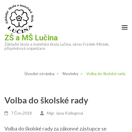
Přeskočit
na
obsah
(stiskněte
Enter)
ZŠ a MŠ Lučina
Základní škola a mateřská škola Lučina, okres Frýdek-Místek,
příspěvková organizace
Úvodní stránka
>
Novinky
>
Volba do školské rady
Volba do školské rady
7 Čvn,2018
Mgr. Jana Kollegová
Volba do školské rady za zákonné zástupce se