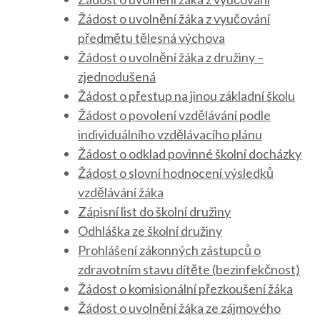
Žádost o uvolnění žáka z vyučování
předmětu tělesná výchova
Žádost o uvolnění žáka z družiny –
zjednodušená
Žádost o přestup na jinou základní školu
Žádost o povolení vzdělávání podle
individuálního vzdělávacího plánu
Žádost o odklad povinné školní docházky
Žádost o slovní hodnocení výsledků
vzdělávání žáka
Zápisní list do školní družiny
Odhláška ze školní družiny
Prohlášení zákonných zástupců o
zdravotním stavu dítěte (bezinfekčnost)
Žádost o komisionální přezkoušení žáka
Žádost o uvolnění žáka ze zájmového