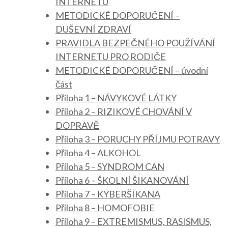
INTERNETU
METODICKÉ DOPORUČENÍ –
DUŠEVNÍ ZDRAVÍ
PRAVIDLA BEZPEČNÉHO POUŽÍVÁNÍ
INTERNETU PRO RODIČE
METODICKÉ DOPORUČENÍ – úvodní
část
Příloha 1 – NÁVYKOVÉ LÁTKY
Příloha 2 – RIZIKOVÉ CHOVÁNÍ V
DOPRAVĚ
Příloha 3 – PORUCHY PŘÍJMU POTRAVY
Příloha 4 – ALKOHOL
Příloha 5 – SYNDROM CAN
Příloha 6 – ŠKOLNÍ ŠIKANOVÁNÍ
Příloha 7 – KYBERŠIKANA
Příloha 8 – HOMOFOBIE
Příloha 9 – EXTREMISMUS, RASISMUS,