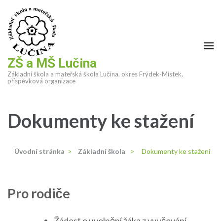
Přeskočit
na
obsah
(stiskněte
Enter)
ZŠ a MŠ Lučina
Základní škola a mateřská škola Lučina, okres Frýdek-Místek,
příspěvková organizace
Dokumenty ke stažení
Úvodní stránka
>
Základní škola
>
Dokumenty ke stažení
Pro rodiče
Žádost o uvolnění žáka z vyučování