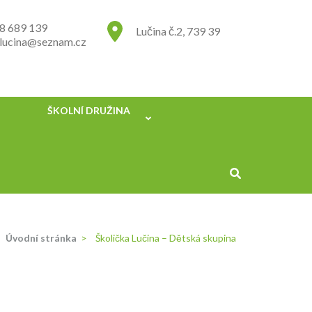
8 689 139
Lučina č.2, 739 39
.lucina@seznam.cz
ŠKOLNÍ DRUŽINA
Úvodní stránka
>
Školička Lučina – Dětská skupina