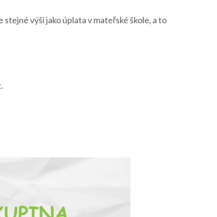
stejné výši jako úplata v mateřské škole, a to
.