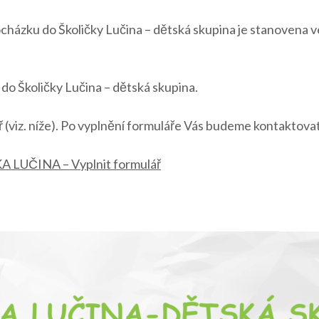
cházku do Školičky Lučina – dětská skupina je stanovena ve 
 do Školičky Lučina – dětská skupina.
lář (viz. níže). Po vyplnění formuláře Vás budeme kontaktovat
KA LUČINA – Vyplnit formulář