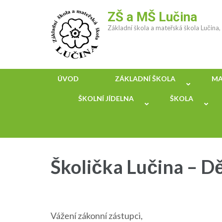
Přeskočit
ZŠ a MŠ Lučina
na
Základní škola a mateřská škola Lučina
obsah
(stiskněte
Enter)
ÚVOD
ZÁKLADNÍ ŠKOLA
MA
ŠKOLNÍ JÍDELNA
ŠKOLA
Školička Lučina – D
Vážení zákonní zástupci,