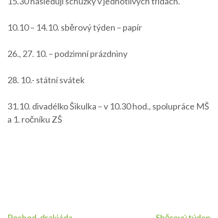
15.30 následují schůzky v jednotlivých třídách.
10.10 – 14.10. sběrový týden – papír
26., 27. 10. – podzimní prázdniny
28. 10.- státní svátek
31.10. divadélko Šikulka – v 10.30 hod., spolupráce MŠ
a 1. ročníku ZŠ
Pochod, drakiáda
Sběrový týden