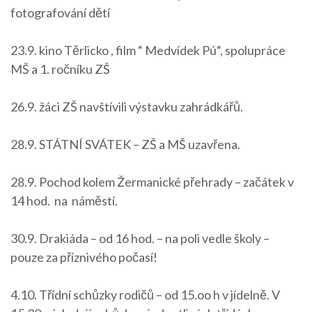
fotografování dětí
23.9. kino Těrlicko , film “ Medvídek Pú“, spolupráce
MŠ a 1. ročníku ZŠ
26.9. žáci ZŠ navštívili výstavku zahrádkářů.
28.9. STÁTNÍ SVÁTEK – ZŠ a MŠ uzavřena.
28.9. Pochod kolem Žermanické přehrady – začátek v
14 hod. na náměstí.
30.9. Drakiáda – od 16 hod. – na poli vedle školy –
pouze za příznivého počasí!
4.10. Třídní schůzky rodičů – od 15.oo h v jídelně. V