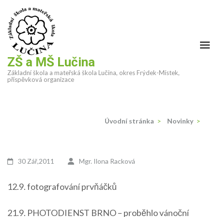
Přeskočit
na
obsah
(stiskněte
Enter)
ZŠ a MŠ Lučina
Základní škola a mateřská škola Lučina, okres Frýdek-Místek,
příspěvková organizace
Úvodní stránka
>
Novinky
>
30 Zář,2011
Mgr. Ilona Racková
12.9. fotografování prvňáčků
21.9. PHOTODIENST BRNO – proběhlo vánoční