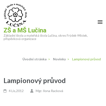
Přeskočit
na
obsah
(stiskněte
Enter)
ZŠ a MŠ Lučina
Základní škola a mateřská škola Lučina, okres Frýdek-Místek,
příspěvková organizace
Úvodní stránka
>
Novinky
>
Lampionový průvod
Lampionový průvod
4 Lis,2012
Mgr. Ilona Racková