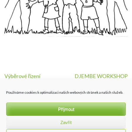
Navigace
Výběrové řízení
DJEMBE WORKSHOP
pro
Používáme cookies k optimalizaci našich webových stránek a našich služeb.
příspěvek
Příjmout
Zavřít