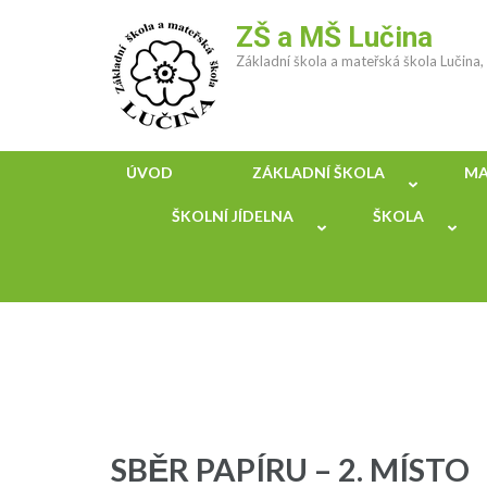
Přeskočit
ZŠ a MŠ Lučina
na
Základní škola a mateřská škola Lučina
obsah
(stiskněte
Enter)
ÚVOD
ZÁKLADNÍ ŠKOLA
MA
ŠKOLNÍ JÍDELNA
ŠKOLA
SBĚR PAPÍRU – 2. MÍSTO