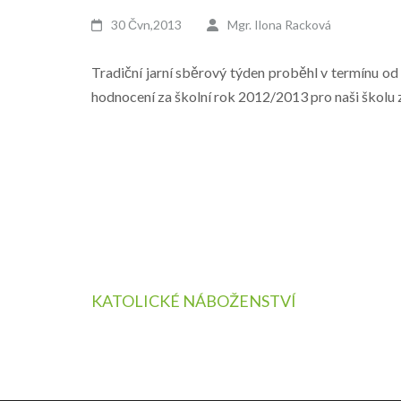
30 Čvn,2013
Mgr. Ilona Racková
Tradiční jarní sběrový týden proběhl v termínu od 
hodnocení za školní rok 2012/2013 pro naši školu 
Mgr. Jitka Miko
Navigace
KATOLICKÉ NÁBOŽENSTVÍ
pro
příspěvek