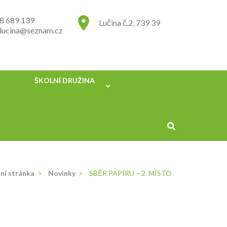
8 689 139
Lučina č.2, 739 39
.lucina@seznam.cz
ŠKOLNÍ DRUŽINA
ní stránka
>
Novinky
>
SBĚR PAPÍRU – 2. MÍSTO