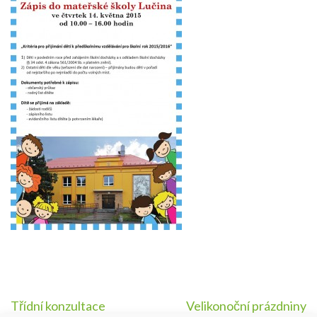
Navigace
Třídní konzultace
Velikonoční prázdniny