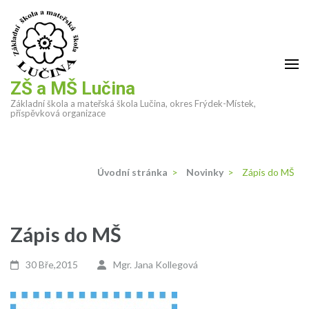
Přeskočit
na
obsah
(stiskněte
Enter)
ZŠ a MŠ Lučina
Základní škola a mateřská škola Lučina, okres Frýdek-Místek,
příspěvková organizace
Úvodní stránka
>
Novinky
>
Zápis do MŠ
Zápis do MŠ
30 Bře,2015
Mgr. Jana Kollegová