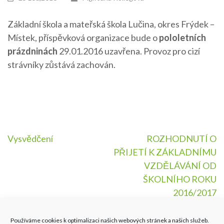
Základní škola a mateřská škola Lučina, okres Frýdek –
Místek, příspěvková organizace bude o
pololetních
prázdninách
29.01.2016 uzavřena. Provoz pro cizí
strávníky zůstává zachován.
Navigace
Vysvědčení
ROZHODNUTÍ O
PŘIJETÍ K ZÁKLADNÍMU
pro
VZDĚLÁVÁNÍ OD
příspěvek
ŠKOLNÍHO ROKU
2016/2017
Používáme cookies k optimalizaci našich webových stránek a našich služeb.