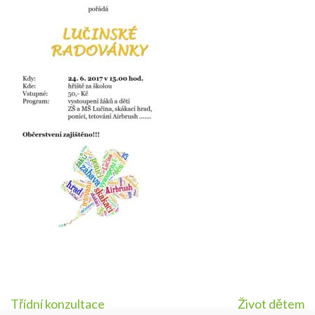
Navigace
Třídní konzultace
Život dětem