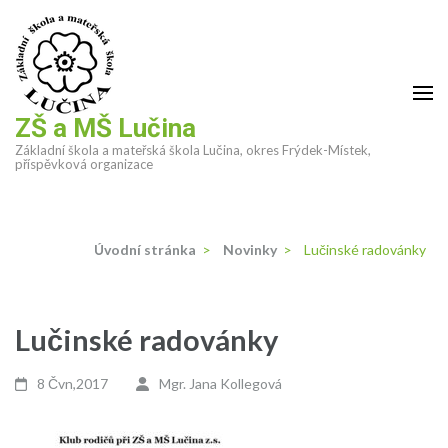
Přeskočit
na
obsah
(stiskněte
Enter)
ZŠ a MŠ Lučina
Základní škola a mateřská škola Lučina, okres Frýdek-Místek,
příspěvková organizace
Úvodní stránka
>
Novinky
>
Lučinské radovánky
Lučinské radovánky
8 Čvn,2017
Mgr. Jana Kollegová