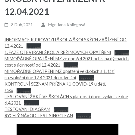
12.04.2021
8 Dub,2021
Mgr. Jana Kollegová
INFORMACE K PROVOZU ŠKOL A ŠKOLSKÝCH ZAŘÍZENÍ OD
12.4.2021
Stáhnout
1. FÁZE OTEVÍRÁNÍ ŠKOL A REŽIMOVÝCH OPATŘENÍ
Stáhnout
MIMOŘÁDNÉ OPATŘENÍ MZ ze dne 6.4.2021 ochrana dýchacích
cest s účinností od 12.4.2021
Stáhnout
MIMOŘÁDNÉ OPATŘENÍ MZ opatřeni ve školách s 1. fází
rozvolnění dne 12.4.2021 do odvolání
Stáhnout
KONTROLNÍ SEZNAM PŘÍZNAKŮ COVID-19 u dětí,
žáků
Stáhnout
TESTOVÁNÍ ŽÁKŮ VE ŠKOLÁCH s platnosti dnem vydání ze dne
6.4.2021
Stáhnout
TESTOVÁNÍ DIAGRAM
Stáhnout
RYCHLÝ NÁVOD TEST SINGCLEAN
Stáhnout