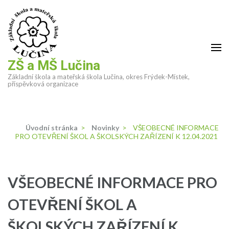
Přeskočit
na
obsah
(stiskněte
Enter)
ZŠ a MŠ Lučina
Základní škola a mateřská škola Lučina, okres Frýdek-Místek,
příspěvková organizace
Úvodní stránka
>
Novinky
>
VŠEOBECNÉ INFORMACE
PRO OTEVŘENÍ ŠKOL A ŠKOLSKÝCH ZAŘÍZENÍ K 12.04.2021
VŠEOBECNÉ INFORMACE PRO
OTEVŘENÍ ŠKOL A
ŠKOLSKÝCH ZAŘÍZENÍ K