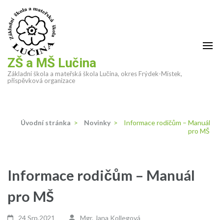
Přeskočit
na
obsah
(stiskněte
Enter)
ZŠ a MŠ Lučina
Základní škola a mateřská škola Lučina, okres Frýdek-Místek,
příspěvková organizace
Úvodní stránka
>
Novinky
>
Informace rodičům – Manuál
pro MŠ
Informace rodičům – Manuál
pro MŠ
24 Srp,2021
Mgr. Jana Kollegová