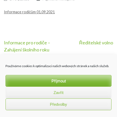
Informace rodičům 01.09.2021
Navigace
Informace pro rodiče –
Ředitelské volno
Zahájení školního roku
pro
příspěvek
Používáme cookies k optimalizaci našich webových stránek a našich služeb.
Příjmout
Zavřít
Všechna práva vyhrazena ZŠ a MŠ Lučina (www.zs-lucina.cz) |
Předvolby
vytvořilo
Sky2Sea.net
Ochrana osobních údajů