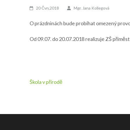
20 Čvn,2018
Mgr. Jana Kollegová
O prázdninách bude probíhat omezený provoz
Od 09.07. do 20.07.2018 realizuje ZŠ příměst
Navigace
Škola v přírodě
pro
příspěvek