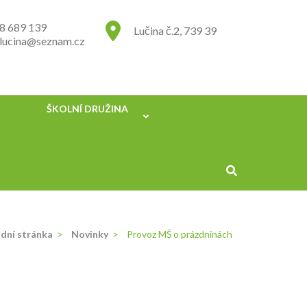
8 689 139
Lučina č.2, 739 39
.lucina@seznam.cz
ŠKOLNÍ DRUŽINA
dní stránka
>
Novinky
>
Provoz MŠ o prázdninách