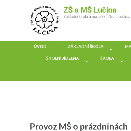
Přeskočit
ZŠ a MŠ Lučina
na
Základní škola a mateřská škola Lučina
obsah
(stiskněte
Enter)
ÚVOD
ZÁKLADNÍ ŠKOLA
MA
ŠKOLNÍ JÍDELNA
ŠKOLA
Provoz MŠ o prázdninách